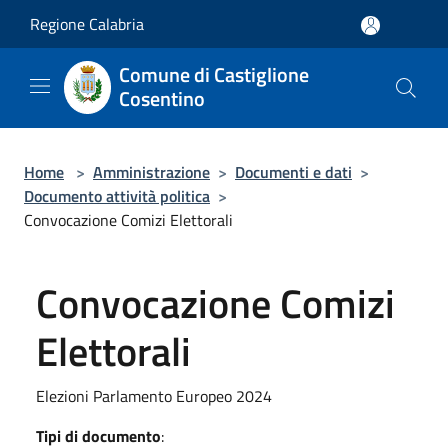
Salta al contenuto principale
Regione Calabria
Comune di Castiglione
Cosentino
Home
>
Amministrazione
>
Documenti e dati
>
Documento attività politica
>
Convocazione Comizi Elettorali
Convocazione Comizi
Elettorali
Elezioni Parlamento Europeo 2024
Tipi di documento
: