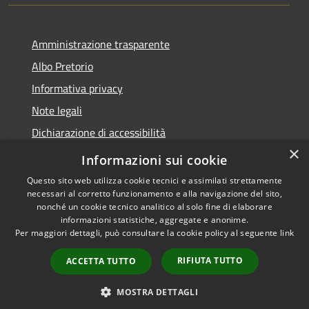
Amministrazione trasparente
Albo Pretorio
Informativa privacy
Note legali
Dichiarazione di accessibilità
×
Feedback e Recapiti
Informazioni sui cookie
Questo sito web utilizza cookie tecnici e assimilati strettamente
necessari al corretto funzionamento e alla navigazione del sito,
nonché un cookie tecnico analitico al solo fine di elaborare
informazioni statistiche, aggregate e anonime.
RSS
Copyright © 2026 • Comune di
Per maggiori dettagli, può consultare la cookie policy al seguente
link
Accessibilità
Castiglione Cosentino •
Privacy
Municipium
Powered by
•
RIFIUTA TUTTO
ACCETTA TUTTO
Cookie
Accesso redazione
Mappa del sito
MOSTRA DETTAGLI