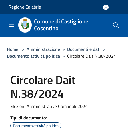
Salta al contenuto principale
Regione Calabria
Comune di Castiglione
Cosentino
Home
>
Amministrazione
>
Documenti e dati
>
Documento attività politica
>
Circolare Dait N.38/2024
Circolare Dait
N.38/2024
Elezioni Amministrative Comunali 2024
Tipi di documento
:
Documento attività politica