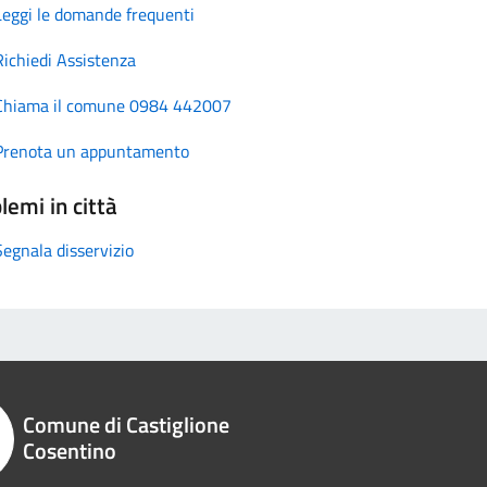
Leggi le domande frequenti
Richiedi Assistenza
Chiama il comune 0984 442007
Prenota un appuntamento
lemi in città
Segnala disservizio
Comune di Castiglione
Cosentino