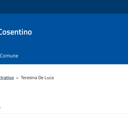
Cosentino
il Comune
trativo
>
Teresina De Luca
a