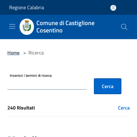
Salta al contenuto principale
Regione Calabria
Comune di Castiglione
Cosentino
Home
>
Ricerca
Inserisci i termini di ricerca
Cerca
240 Risultati
Cerca
[results] Risultati