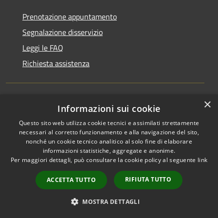
Prenotazione appuntamento
Segnalazione disservizio
Leggi le FAQ
Richiesta assistenza
×
Informazioni sui cookie
Amministrazione trasparente
Questo sito web utilizza cookie tecnici e assimilati strettamente
Albo Pretorio
necessari al corretto funzionamento e alla navigazione del sito,
Informativa privacy
nonché un cookie tecnico analitico al solo fine di elaborare
informazioni statistiche, aggregate e anonime.
Note legali
Per maggiori dettagli, può consultare la cookie policy al seguente
link
Dichiarazione di accessibilità
RIFIUTA TUTTO
ACCETTA TUTTO
Feedback e Recapiti
MOSTRA DETTAGLI