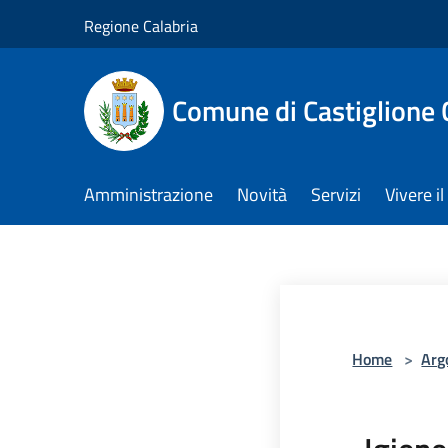
Salta al contenuto principale
Regione Calabria
Comune di Castiglione 
Amministrazione
Novità
Servizi
Vivere 
Home
>
Arg