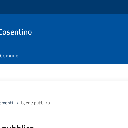
Cosentino
il Comune
omenti
>
Igiene pubblica