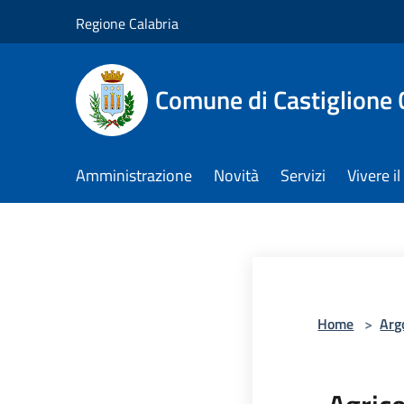
Salta al contenuto principale
Regione Calabria
Comune di Castiglione 
Amministrazione
Novità
Servizi
Vivere 
Home
>
Arg