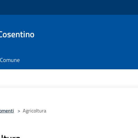
Cosentino
il Comune
omenti
>
Agricoltura