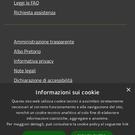
Leggi le FAQ
Richiesta assistenza
Amministrazione trasparente
Albo Pretorio
Informativa privacy
Note legali
Dichiarazione di accessibilità
×
Feedback e Recapiti
Informazioni sui cookie
Questo sito web utilizza cookie tecnici e assimilati strettamente
necessari al corretto funzionamento e alla navigazione del sito,
nonché un cookie tecnico analitico al solo fine di elaborare
informazioni statistiche, aggregate e anonime.
RSS
Copyright © 2026 • Comune di
Per maggiori dettagli, può consultare la cookie policy al seguente
link
Accessibilità
Castiglione Cosentino •
Privacy
Municipium
Powered by
•