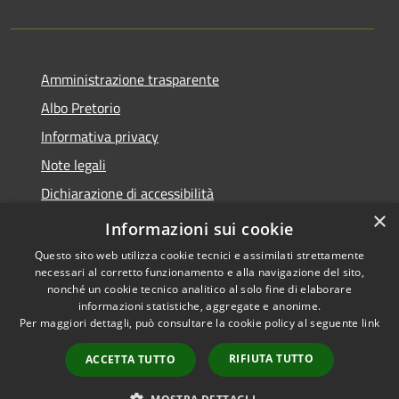
Amministrazione trasparente
Albo Pretorio
Informativa privacy
Note legali
Dichiarazione di accessibilità
×
Feedback e Recapiti
Informazioni sui cookie
Questo sito web utilizza cookie tecnici e assimilati strettamente
necessari al corretto funzionamento e alla navigazione del sito,
nonché un cookie tecnico analitico al solo fine di elaborare
informazioni statistiche, aggregate e anonime.
RSS
Copyright © 2026 • Comune di
Per maggiori dettagli, può consultare la cookie policy al seguente
link
Accessibilità
Castiglione Cosentino •
Privacy
Municipium
Powered by
•
RIFIUTA TUTTO
ACCETTA TUTTO
Cookie
Accesso redazione
Mappa del sito