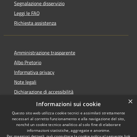
Segnalazione disservizio
Leggi le FAQ
Richiesta assistenza
Amministrazione trasparente
Albo Pretorio
Informativa privacy
Note legali
Dichiarazione di accessibilità
×
Feedback e Recapiti
Informazioni sui cookie
Questo sito web utilizza cookie tecnici e assimilati strettamente
necessari al corretto funzionamento e alla navigazione del sito,
nonché un cookie tecnico analitico al solo fine di elaborare
informazioni statistiche, aggregate e anonime.
RSS
Copyright © 2026 • Comune di
Per maggiori dettagli, può consultare la cookie policy al seguente
link