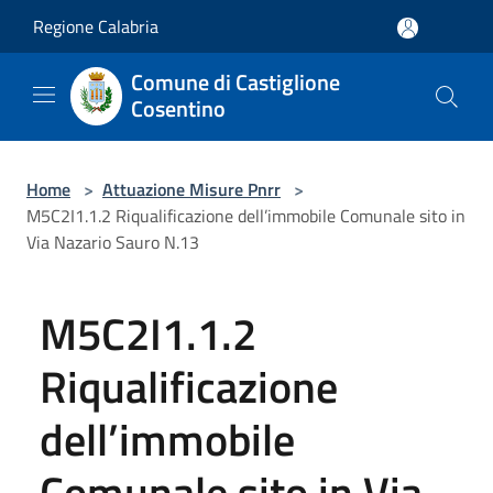
Salta al contenuto principale
Regione Calabria
Comune di Castiglione
Cosentino
Home
>
Attuazione Misure Pnrr
>
M5C2I1.1.2 Riqualificazione dell’immobile Comunale sito in
Via Nazario Sauro N.13
M5C2I1.1.2
Riqualificazione
dell’immobile
Comunale sito in Via