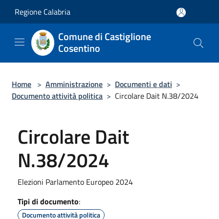
Salta al contenuto principale
Regione Calabria
Comune di Castiglione
Cosentino
Home
>
Amministrazione
>
Documenti e dati
>
Documento attività politica
>
Circolare Dait N.38/2024
Circolare Dait
N.38/2024
Elezioni Parlamento Europeo 2024
Tipi di documento
:
Documento attività politica