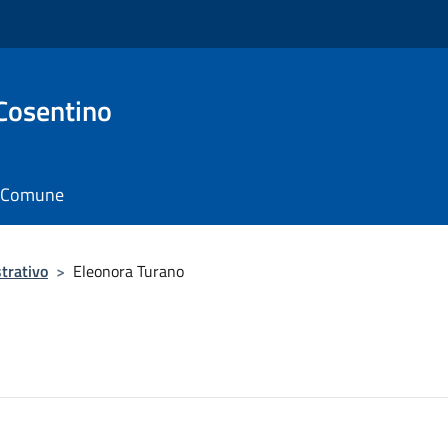
Cosentino
il Comune
trativo
>
Eleonora Turano