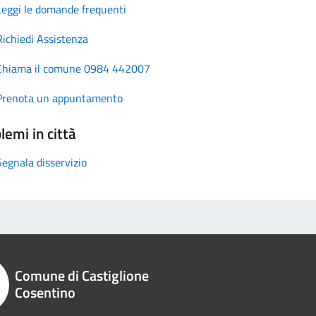
Leggi le domande frequenti
Richiedi Assistenza
Chiama il comune 0984 442007
Prenota un appuntamento
lemi in città
Segnala disservizio
Comune di Castiglione
Cosentino